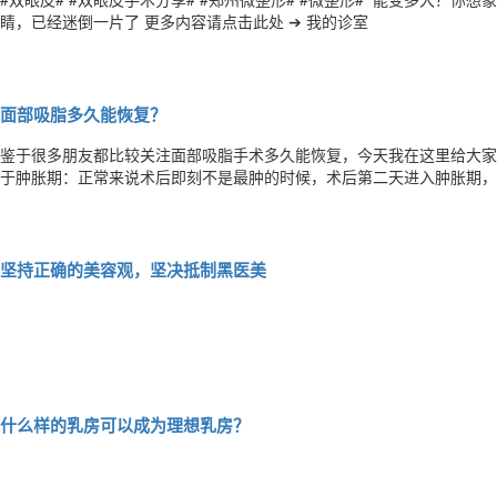
睛，已经迷倒一片了 更多内容请点击此处 ➔ 我的诊室​​​​
面部吸脂多久能恢复？
鉴于很多朋友都比较关注面部吸脂手术多久能恢复，今天我在这里给大家详
于肿胀期：正常来说术后即刻不是最肿的时候，术后第二天进入肿胀期，3-
周左右基本消肿，有的人恢复可能慢一些，所以恢复期一定要耐心等待，切不可太心急。 关于皮
脂的手术操作将皮肤和皮下软组织剥离开，术后恢复皮肤是需要重建的，
坚持正确的美容观，坚决抵制黑医美
什么样的乳房可以成为理想乳房？