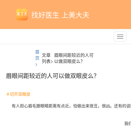
找好医生 上美大夫
Toggl
navig
首
文章
眉眼间距较近的人可
页
列表>
以做双眼皮么？
>
眉眼间距较近的人可以做双眼皮么？
＃切开双眼皮
​​​有人担心眉毛跟眼睛距离有点近，怕做出来很丑，很凶。还有
我