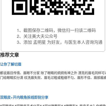
1、截图保存二维码，微信扫一扫该二维码
2、关注美大夫公众号
3、添加 孟明星 为好友，与医生本人咨询沟通
推荐文章
让你了解切眉
都说眉目传情、眉眼不分家 除了眼睛的炯炯有神之外 漂亮的眉毛同样可
门给眼睛扣分滴 纹洗眉失败、眉毛过粗或粗细不匀、眉形不佳、眉部瘢痕..
大 纹洗眉失败、眉毛过粗或粗细不匀、眉形不佳、眉部瘢痕...... 如
面这个！ 切眉术 切眉术（又称提眉）是将眉毛及周围
双眼皮+开内眼角拆线即刻分享
​​#双眼皮# #双眼皮手术分享# #郑州微整形# #微整形# 能变多大