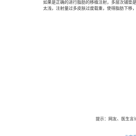
如果是正确的进行脂肪的移植注射，多层次铺垫是不会出现移位的情况。 如果做完
太浅，注射量过多皮肤过度载重，使得脂肪下移，一般出现的部
摩碰撞导致脂肪分布不均匀，从而出现所谓的脂
提示：网友、医生言