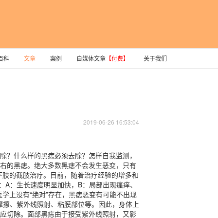
百科
文章
案例
自媒体文章
【付费】
关于我们
2019-06-26 16:53:04
除？什么样的黑痣必须去除？怎样自我监测，
左右的黑痣。绝大多数黑痣不会发生恶变，只有
下肢的截肢治疗。目前，随着治疗经验的增多和
：A：生长速度明显加快，B：局部出现瘙痒、
学上没有“绝对”存在，黑痣恶变有可能不出现
摩擦、紫外线照射、粘膜部位等。因此，身体上
应切除。面部黑痣由于接受紫外线照射，又影