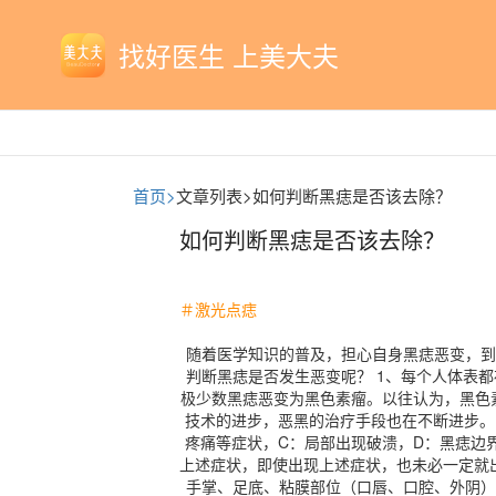
找好医生 上美大夫
首页>
文章列表>
如何判断黑痣是否该去除？
如何判断黑痣是否该去除？
＃激光点痣
随着医学知识的普及，担心自身黑痣恶变，到
判断黑痣是否发生恶变呢？ 1、每个人体表
极少数黑痣恶变为黑色素瘤。以往认为，黑色
技术的进步，恶黑的治疗手段也在不断进步。
疼痛等症状，C：局部出现破溃，D：黑痣边
上述症状，即使出现上述症状，也未必一定就
手掌、足底、粘膜部位（口唇、口腔、外阴）