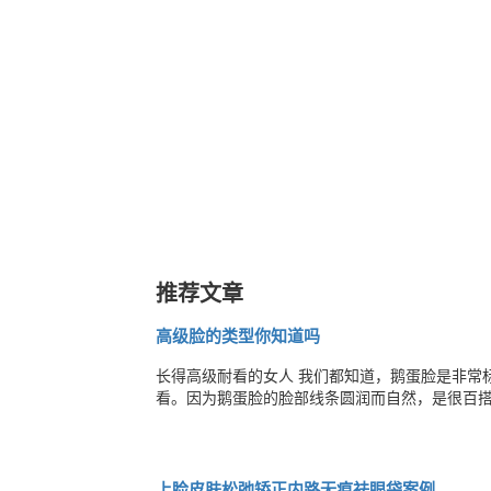
推荐文章
高级脸的类型你知道吗
长得高级耐看的女人 我们都知道，鹅蛋脸是非常
看。因为鹅蛋脸的脸部线条圆润而自然，是很百
面这些脸型才是公认的美人脸型，看看你有没有！ 1：高级脸 目前网上公认的高级脸是“鲶鱼脸“。顾名思义是长得和
差不多，特征表现为眼距宽、鼻梁不高、嘴巴大
上睑皮肤松弛矫正内路无痕祛眼袋案例