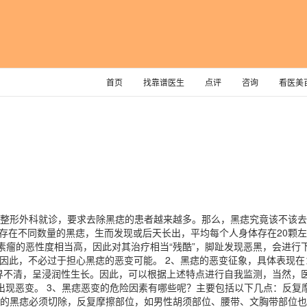
首页
找靠谱医生
点评
咨询
看医美
整形外科就诊，要求去除黑痣的患者越来越多。那么，黑痣究竟该不该去
都存在不同数量的黑痣，生而发现或后天长出，平均每个人身体存在20颗
素瘤的恶性度相当高，因此对其治疗相当“残酷”，脚趾发现恶黑，会进行
因此，不必过于担心黑痣的恶变可能。 2、黑痣的恶变征象，具体表现在
界不清，呈浸润性生长。因此，可以根据上述特点进行自我监测，当然，医
出现恶变。 3、黑痣恶变的危险因素有哪些呢？主要包括以下几点：反复
的黑痣必须切除，反复摩擦部位，如男性胡须部位、腰带、文胸带部位也