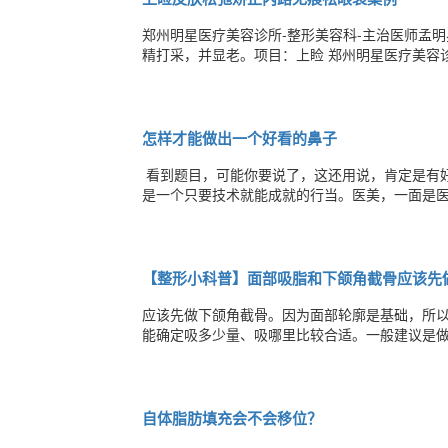
郑州明星医疗美容诊所-整形美容科-主治医师孟
精打采，并显老。项目：上睑 郑州明星医疗美容诊所-整形美容科-主治医师 孟明星 从平顶山赶过来的姑娘，术前基础：眼
周皮肤松弛显得眼睛浮肿，无精打采，并显老。 
时，紧致眼周皮肤。
怎样才能做出一个好看的鼻子
​​ 看到题目，可能你要说了，这还用说，肯定
是一个只要技术就能成就的行当。医美，一面是医
体观的思想，不能只看“一棵树”，却忘了“整片林
整体结构、感觉的关系，能衬出面部之美、托出
【整形小科普】面部吸脂和下颌角截骨应该先
应该先做下颌角截骨。因为面部轮廓是基础，所
能确定吸多少量、吸哪里比较合适。一般建议是
自体脂肪填充会不会移位？