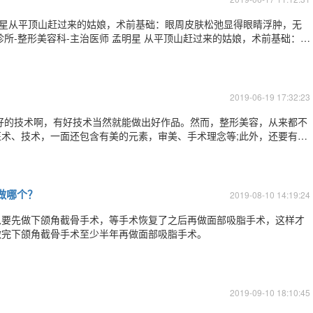
明星从平顶山赶过来的姑娘，术前基础：眼周皮肤松弛显得眼睛浮肿，无
项目：上睑皮肤松弛矫正，内路无痕祛眼袋。 术后即刻：形成双眼皮的同
2019-06-19 17:32:23
是有好的技术啊，有好技术当然就能做出好作品。然而，整形美容，从来都不
术、技术，一面还包含有美的元素，审美、手术理念等;此外，还要有整
”。 所以，怎样做一个好看的鼻子?除了技术、审美外，更要考虑到与面部
整个人独特之气质，这样的
做哪个？
2019-08-10 14:19:24
以要先做下颌角截骨手术，等手术恢复了之后再做面部吸脂手术，这样才
做完下颌角截骨手术至少半年再做面部吸脂手术。
2019-09-10 18:10:45