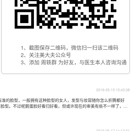
1、截图保存二维码，微信扫一扫该二维码
2、关注美大夫公众号
3、添加 周轶群 为好友，与医生本人咨询沟通
2019-05-15 15:43:38
标准的脸型，一般拥有这种脸型的女人，发型与妆容随你怎么折腾都好
搭脸型。不过呢鹅蛋脸好看归好看，但或许现在的审美有些不一样了，下
鲶鱼
。鲶鱼系的代表明星有：舒淇、倪妮
2019-06-17 11:12:31