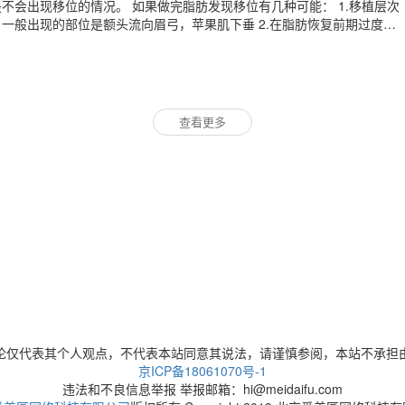
脂肪发现移位有几种可能： 1.移植层次
位是额头流向眉弓，苹果肌下垂 2.在脂肪恢复前期过度按
肪移位
查看更多
论仅代表其个人观点，不代表本站同意其说法，请谨慎参阅，本站不承担
京ICP备18061070号-1
违法和不良信息举报 举报邮箱：hi@meidaifu.com