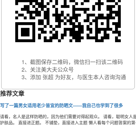
1、截图保存二维码，微信扫一扫该二维码
2、关注美大夫公众号
3、添加 张超 为好友，与医生本人咨询沟通
推荐文章
写了一篇男女适用老少皆宜的防晒文——我自己也学到了很多
​请看，名人是这样防晒的，因为他们需要对得起观众。 请看，聪明女人是这样防晒的，因为她们知道防晒霜才是最省钱的
护肤品。 直接进正题。 不铺垫，直接进入主题 懒人看每个问题答案的第一句就够了。 1、要不要防晒 要。男女老幼都要
防晒，孕妇也要。 阳光中的紫外线分3种，UVC、UVB和UVA。短波UVC破坏作用最大，但它无法穿透臭氧层，只有臭氧
空洞地区的居民需要格外小心。UV