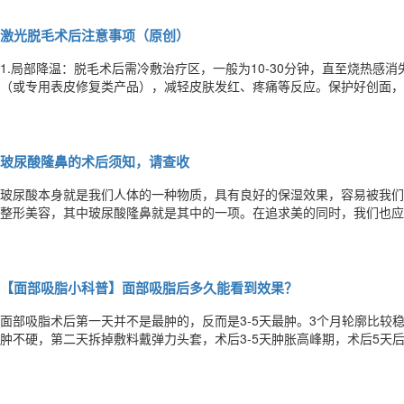
激光脱毛术后注意事项（原创）
1.局部降温：脱毛术后需冷敷治疗区，一般为10-30分钟，直至烧热感
（或专用表皮修复类产品），减轻皮肤发红、疼痛等反应。保护好创面，
可修复。 2.特殊部位如：发际线、下腹部、男性胡须等敏感区域。因其毛发较为粗黑，治疗后，毛囊会萎缩坏死，毛根在
尚未排出皮肤前，如遇出汗、皮肤不洁等情况，可能会出现零星、散在的
玻尿酸隆鼻的术后须知，请查收
玻尿酸本身就是我们人体的一种物质，具有良好的保湿效果，容易被我们
整形美容，其中玻尿酸隆鼻就是其中的一项。在追求美的同时，我们也应
尿酸隆鼻术后用药 注射玻尿酸隆鼻后一个星期内都不能服用阿司匹林以
要有：丹参、当归、赤芍、川芎、红花、蒲黄、乳香、没药、延胡索、三
【面部吸脂小科普】面部吸脂后多久能看到效果？
面部吸脂术后第一天并不是最肿的，反而是3-5天最肿。3个月轮廓比较
肿不硬，第二天拆掉敷料戴弹力头套，术后3-5天肿胀高峰期，术后5天
人，术后两周进入瘢痕增生期，局部有时可以触及硬结，吸脂区发硬（正
痒感，是皮神经恢复的表现。之后进入瘢痕软化期，也就是完全恢复得需