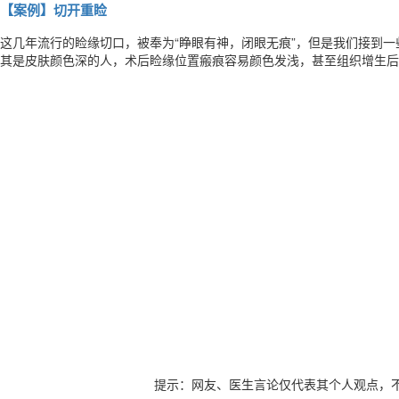
【案例】切开重睑
这几年流行的睑缘切口，被奉为“睁眼有神，闭眼无痕”，但是我们接到
其是皮肤颜色深的人，术后睑缘位置瘢痕容易颜色发浅，甚至组织增生后
睑缘切口除了存在睑板组织退化瘢痕明显的风险以外，还有可能损伤到睫毛。 其实传统的重睑切口只要缝合的时
肉和肌肉的对合，是不会出现凹陷的。现在的主流外科整形更认可重睑切
提示：网友、医生言论仅代表其个人观点，