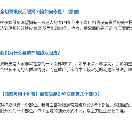
全切双眼皮后眼窝凹陷如何修复？ (原创)
很多妹纸都渴望拥有一双迷人的大眼睛 但由于盲目相信没有资质的美容院和工作室 轻易地选择非专业医师 结果 不仅没能
达到理想的双眼皮效果 反而出现肉条，疤痕，眼窝凹陷等问题 今天要跟大家讲解的是双眼皮失败之眼窝凹陷 为什么割双
眼皮会引起眼窝凹陷？ 这是由于医生在去除眼睑组织量时没有把握好“度”的问题，重睑术中祛除了过多的肌肉和脂肪，造
成术后上睑缺损而凹陷。也有一部分人是因为医生手法粗
我们为什么要选择埋线双眼皮？
双眼皮是大家非常在意的一个面部的特征，如果眼睛不够漂亮，会影响整
合很多不同的人群和情况，而在重睑手术当中比较常见的就是埋线法，埋
(或高分子缝合线)埋藏于皮肤及睑板之间，使上睑皮肤同睑板发生粘连
薄、无臃肿、眼睑皮肤无
【面部吸脂小科普】面部吸脂对称双侧算几个部位？
对称双侧算一个部位。我院面部吸脂通常笼统划分为5个部位：双侧面颊
肌分别为一个部位。每个医院的划分方式不同，以主刀医生建议为准。