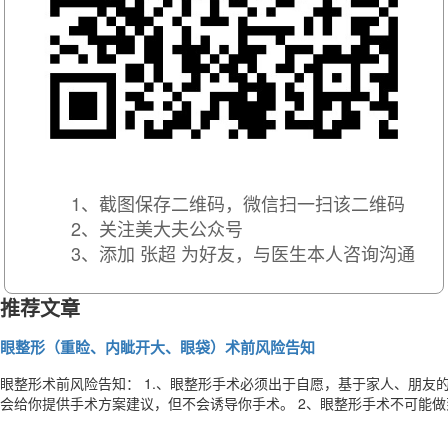
1、截图保存二维码，微信扫一扫该二维码
2、关注美大夫公众号
3、添加 张超 为好友，与医生本人咨询沟通
推荐文章
眼整形（重睑、内眦开大、眼袋）术前风险告知
眼整形术前风险告知： 1.、眼整形手术必须出于自愿，基于家人、朋友
会给你提供手术方案建议，但不会诱导你手术。 2、眼整形手术不可能做到双侧完全对称，细微的形态差别、宽窄差别往
往存在。一般社交距离内的差异可以不用修复，但是明显的差异可能需要二次手术调整。 3、眼
三个月。第一周消肿迅速，每天双眼皮的形态可能都不一样，拆完线后几