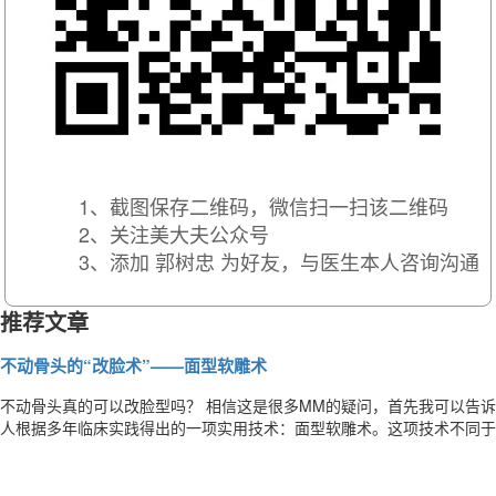
1、截图保存二维码，微信扫一扫该二维码
2、关注美大夫公众号
3、添加 郭树忠 为好友，与医生本人咨询沟通
推荐文章
不动骨头的“改脸术”——面型软雕术
不动骨头真的可以改脸型吗？ 相信这是很多MM的疑问，首先我可以告
人根据多年临床实践得出的一项实用技术：面型软雕术。这项技术不同于下
术、颧骨内推、颧弓降低等这些需要通过截骨或磨骨来改变脸型的手术。
天仙的尤物，可是脱掉面具就是一面目可憎的骷髅。其实，人的脸就是骷