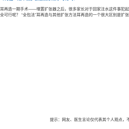
耳再造一期手术——埋置扩张器之后，很多家长对于回家注水这件事犯起
全可行呢？ “全包法”耳再造与其他扩张方法耳再造的一个很大区别是扩张注水期间患者不需要住院，也不需要患者住在医
院附近定期到医院请医生或者护士往扩张器内注水，因为我将扩张器的注
学会。 患者回家注水这件事情虽然方便了很多，但很多医生和患者还是
提示：网友、医生言论仅代表其个人观点，