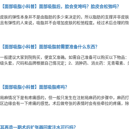
【面部吸脂小科普】面部吸脂后，脸会变垮吗？脸皮会松弛吗？
皮肤的弹性本身并不是由脂肪的多少来决定的，所以脂肪的支撑并非皮肤
且有弹性的人来说，吸脂并不会增加皮肤的松弛程度。经过术后合理的恢
并发症和产生皮下积液，促进恢复，所以皮肤本身的弹性不会有变化。但
吸脂量很大，那么吸脂后就有可能出现更明显的皮肤松垂，因此，对于有
【面部吸脂小科普】面部吸脂前需要准备什么东西？
一般建议大家到院购买，便宜又准确。如需自己准备可以购买以下物品：
级头套，尺码和品牌根据自己情况定；2、消肿药、消炎药：无青霉素、
的选择罗红霉素或阿奇霉素。消肿药可选择消脱止（草木犀流浸液片）或
显，可适当遮掩；4、医用棉签、酒精：术后第2-5天需要早晚各一次清
【面部吸脂小科普】面部吸脂疼吗？
局麻情况下是有疼痛感的，但一般只发生在注射局麻药的步骤中，麻药打
区边缘会有一下疼痛的感觉。术后做夸张的表情时会有些牵拉的疼痛，除
耳再造一期术后扩张器回家注水可行吗？