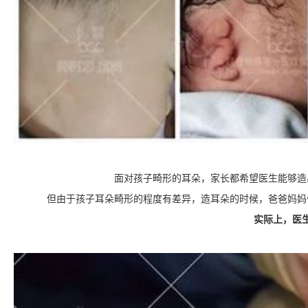
面对孩子畸形的耳朵，家长都希望医生能够造
但由于孩子耳朵畸形的程度有差异，造耳朵的时候，爸爸妈妈
实际上，医